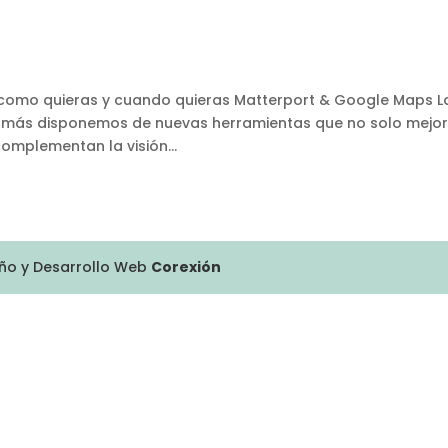
 como quieras y cuando quieras Matterport & Google Maps L
z más disponemos de nuevas herramientas que no solo mejo
complementan la visión...
eño y Desarrollo Web
Corexión